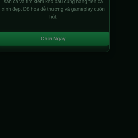
săn cá và tìm kiếm kho báu cùng nàng tiên cá
xinh đẹp. Đồ họa dễ thương và gameplay cuốn
hút.
Chơi Ngay