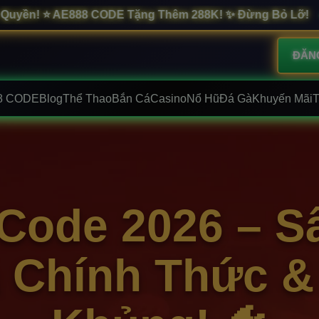
⭐ AE888 CODE Tặng Thêm 288K! ✨ Đừng Bỏ Lỡ!
🎁 Đăn
•
ĐĂNG
8 CODE
Blog
Thể Thao
Bắn Cá
Casino
Nổ Hũ
Đá Gà
Khuyến Mãi
T
Code 2026 – S
 Chính Thức &