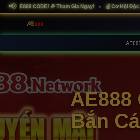
📢
888 CODE! 🎉 Tham Gia Ngay!
💰 Cơ Hội Độc Quyền! 
•
AE88
AE888 
Bắn Cá