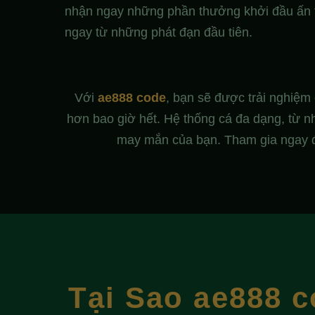
nhận ngay những phần thưởng khởi đầu ấn t
ngay từ những phát đạn đầu tiên.
Với
ae888 code
, bạn sẽ được trải nghiệm 
hơn bao giờ hết. Hệ thống cá đa dạng, từ n
may mắn của bạn. Tham gia ngay để 
Tại Sao ae888 