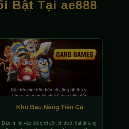
 Bật Tại ae888
Kho Báu Nàng Tiên Cá
Đắm mình vào thế giới cổ tích dưới đại dương,