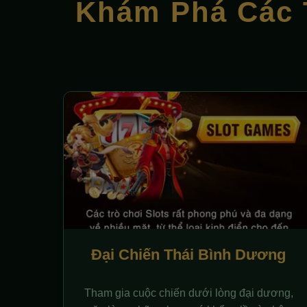
Khám Phá Các 
Đại Chiến Thái Bình Dương
Tham gia cuộc chiến dưới lòng đại dương,