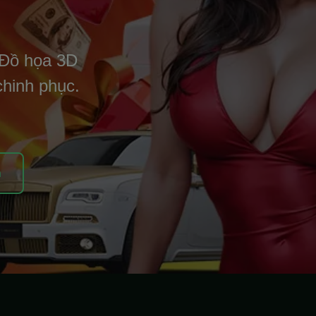
 Đồ họa 3D
chinh phục.
n