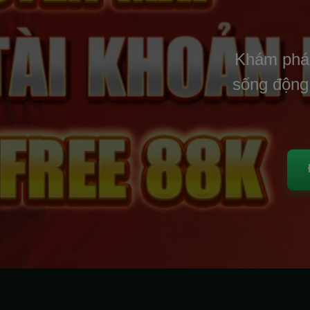
Khám phá 
sống động,